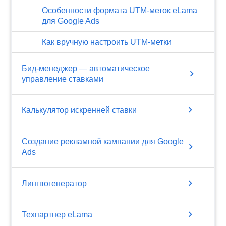
Особенности формата UTM-меток eLama
для Google Ads
Как вручную настроить UTM-метки
Бид-менеджер — автоматическое
chevron_right
управление ставками
chevron_right
Калькулятор искренней ставки
Создание рекламной кампании для Google
chevron_right
Ads
chevron_right
Лингвогенератор
chevron_right
Техпартнер eLama