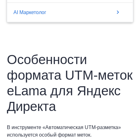
chevron_right
AI Маркетолог
Особенности
формата UTM-меток
eLama для Яндекс
Директа
В инструменте «Автоматическая UTM-разметка»
используется особый формат меток.