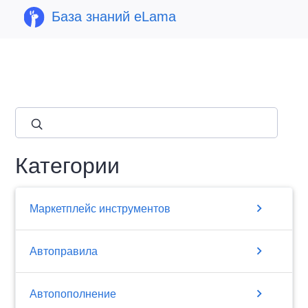
База знаний eLama
close
Категории
chevron_right
Маркетплейс инструментов
chevron_right
Автоправила
chevron_right
Автопополнение