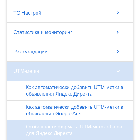
chevron_right
TG Настрой
chevron_right
Статистика и мониторинг
chevron_right
Рекомендации
chevron_right
UTM-метки
Как автоматически добавить UTM-метки в
объявления Яндекс Директа
Как автоматически добавить UTM-метки в
объявления Google Ads
Особенности формата UTM-меток eLama
для Яндекс Директа